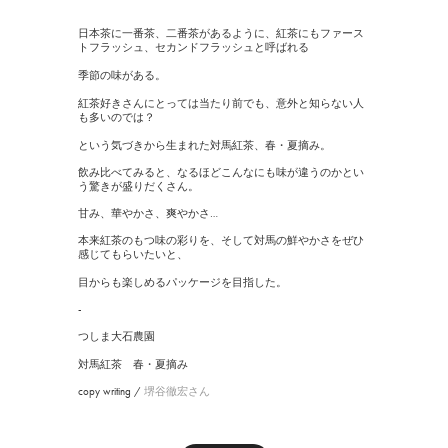
日本茶に一番茶、二番茶があるように、紅茶にもファース
トフラッシュ、セカンドフラッシュと呼ばれる
季節の味がある。
紅茶好きさんにとっては当たり前でも、意外と知らない人
も多いのでは？
という気づきから生まれた対馬紅茶、春・夏摘み。
飲み比べてみると、なるほどこんなにも味が違うのかとい
う驚きが盛りだくさん。
甘み、華やかさ、爽やかさ…
本来紅茶のもつ味の彩りを、そして対馬の鮮やかさをぜひ
感じてもらいたいと、
目からも楽しめるパッケージを目指した。
-
つしま大石農園
対馬紅茶 春・夏摘み
copy writing /
堺谷徹宏さん